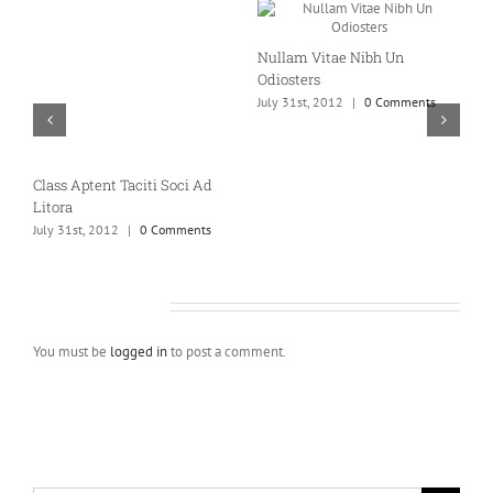
N
Nullam Vitae Nibh Un
J
Odiosters
July 31st, 2012
|
0 Comments
Class Aptent Taciti Soci Ad
Litora
July 31st, 2012
|
0 Comments
Leave A Comment
You must be
logged in
to post a comment.