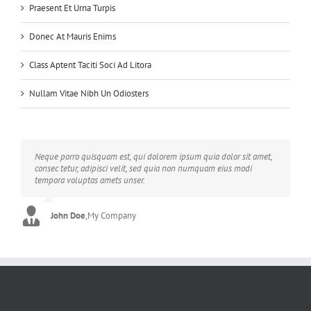
Praesent Et Urna Turpis
Donec At Mauris Enims
Class Aptent Taciti Soci Ad Litora
Nullam Vitae Nibh Un Odiosters
Neque porro quisquam est, qui dolorem ipsum quia dolor sit amet,
Aliquam erat volutpat. Quisque at est id ligula facilisis laoreet eget
consec tetur, adipisci velit, sed quia non numquam eius modi
pulvinar nibh. Suspendisse at ultrices dui. Curabitur ac felis arcu
tempora voluptas amets unser.
sadips ipsums fugiats nemis.
John Doe
Luke Beck
,
My Company
,
Theme Fusion