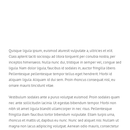
Quisque ligula ipsum, euismod aturesit vulputate a, ultricies et elit.
Class aptent taciti sociosqu ad litora torquent per conubia nostra, per
inceptos himenaeos. Nulla nunc dui, tristique in semper vel, congue sed
ligula. Nam dolor ligula, faucibus id sodales in, auctor fringilla libero.
Pellentesque pellentesque tempor tellus eget hendrerit. Morbi id
aliquam ligula. Aliquam id dui sem. Proin rhoncus consequat nisl, eu
ornare mauris tincidunt vitae.
Vestibulum sodales ante a purus volutpat euismod. Proin sodales quam
nec ante sollicitudin lacinia. Ut egestas bibendum tempor. Morbi non
nibh sit amet ligula blandit ullamcorper in nec risus. Pellentesque
fringilla diam faucibus tortor bibendum vulputate. Etiam turpis urna,
rhoncus et mattis ut, dapibus eu nunc. Nunc sed aliquet nisi. Nullam ut
magna non lacus adipiscing volutpat. Aenean odio mauris, consectetur