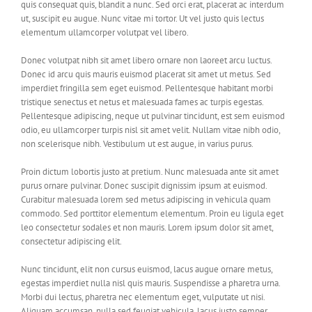
quis consequat quis, blandit a nunc. Sed orci erat, placerat ac interdum
ut, suscipit eu augue. Nunc vitae mi tortor. Ut vel justo quis lectus
elementum ullamcorper volutpat vel libero.
Donec volutpat nibh sit amet libero ornare non laoreet arcu luctus.
Donec id arcu quis mauris euismod placerat sit amet ut metus. Sed
imperdiet fringilla sem eget euismod. Pellentesque habitant morbi
tristique senectus et netus et malesuada fames ac turpis egestas.
Pellentesque adipiscing, neque ut pulvinar tincidunt, est sem euismod
odio, eu ullamcorper turpis nisl sit amet velit. Nullam vitae nibh odio,
non scelerisque nibh. Vestibulum ut est augue, in varius purus.
Proin dictum lobortis justo at pretium. Nunc malesuada ante sit amet
purus ornare pulvinar. Donec suscipit dignissim ipsum at euismod.
Curabitur malesuada lorem sed metus adipiscing in vehicula quam
commodo. Sed porttitor elementum elementum. Proin eu ligula eget
leo consectetur sodales et non mauris. Lorem ipsum dolor sit amet,
consectetur adipiscing elit.
Nunc tincidunt, elit non cursus euismod, lacus augue ornare metus,
egestas imperdiet nulla nisl quis mauris. Suspendisse a pharetra urna.
Morbi dui lectus, pharetra nec elementum eget, vulputate ut nisi.
Aliquam accumsan, nulla sed feugiat vehicula, lacus justo semper