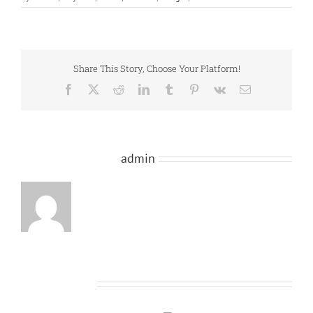
Share This Story, Choose Your Platform!
Facebook
X
Reddit
LinkedIn
Tumblr
Pinterest
Vk
Email
About the Author:
admin
Related Posts